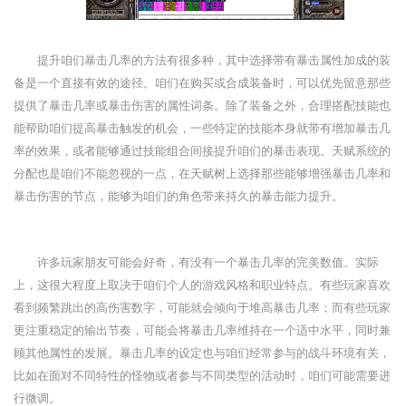
提升咱们暴击几率的方法有很多种，其中选择带有暴击属性加成的装
备是一个直接有效的途径。咱们在购买或合成装备时，可以优先留意那些
提供了暴击几率或暴击伤害的属性词条。除了装备之外，合理搭配技能也
能帮助咱们提高暴击触发的机会，一些特定的技能本身就带有增加暴击几
率的效果，或者能够通过技能组合间接提升咱们的暴击表现。天赋系统的
分配也是咱们不能忽视的一点，在天赋树上选择那些能够增强暴击几率和
暴击伤害的节点，能够为咱们的角色带来持久的暴击能力提升。
许多玩家朋友可能会好奇，有没有一个暴击几率的完美数值。实际
上，这很大程度上取决于咱们个人的游戏风格和职业特点。有些玩家喜欢
看到频繁跳出的高伤害数字，可能就会倾向于堆高暴击几率；而有些玩家
更注重稳定的输出节奏，可能会将暴击几率维持在一个适中水平，同时兼
顾其他属性的发展。暴击几率的设定也与咱们经常参与的战斗环境有关，
比如在面对不同特性的怪物或者参与不同类型的活动时，咱们可能需要进
行微调。