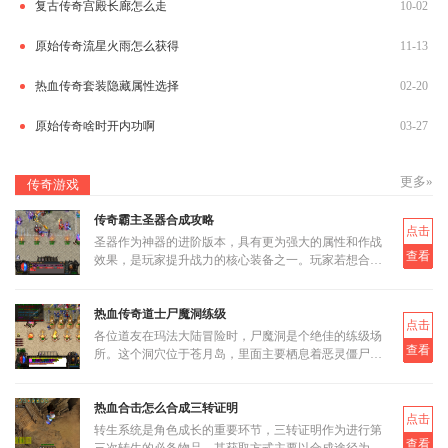
复古传奇宫殿长廊怎么走
10-02
原始传奇流星火雨怎么获得
11-13
热血传奇套装隐藏属性选择
02-20
原始传奇啥时开内功啊
03-27
更多»
传奇游戏
传奇霸主圣器合成攻略
点击
圣器作为神器的进阶版本，具有更为强大的属性和作战
查看
效果，是玩家提升战力的核心装备之一。玩家若想合成
圣器，首先需要了解其基本合成路径和所需材料。圣器
的合成分为多个阶段
热血传奇道士尸魔洞练级
点击
各位道友在玛法大陆冒险时，尸魔洞是个绝佳的练级场
查看
所。这个洞穴位于苍月岛，里面主要栖息着恶灵僵尸和
恶灵尸王两类怪物。虽然尸魔洞没有设定大BOSS，但
这反而让它成为三职业都
热血合击怎么合成三转证明
点击
转生系统是角色成长的重要环节，三转证明作为进行第
查看