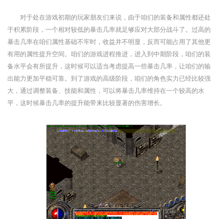
对于处在游戏初期的玩家朋友们来说，由于咱们的装备和属性都还处
于积累阶段，一个相对较低的暴击几率就足够应对大部分战斗了。过高的
暴击几率在咱们属性基础不牢时，收益并不明显，反而可能占用了其他更
有用的属性提升空间。咱们的游戏进程推进，进入到中期阶段，咱们的装
备水平会有所提升，这时候可以适当考虑提高一些暴击几率，让咱们的输
出能力更加平稳可靠。到了游戏的高级阶段，咱们的角色实力已经比较强
大，通过调整装备、技能和属性，可以将暴击几率维持在一个较高的水
平，这时候暴击几率的提升能带来比较显著的伤害增长。