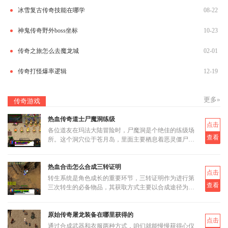
冰雪复古传奇技能在哪学
08-22
神鬼传奇野外boss坐标
10-23
传奇之旅怎么去魔龙城
02-01
传奇打怪爆率逻辑
12-19
更多»
传奇游戏
热血传奇道士尸魔洞练级
点击
各位道友在玛法大陆冒险时，尸魔洞是个绝佳的练级场
查看
所。这个洞穴位于苍月岛，里面主要栖息着恶灵僵尸和
恶灵尸王两类怪物。虽然尸魔洞没有设定大BOSS，但
这反而让它成为三职业都
热血合击怎么合成三转证明
点击
转生系统是角色成长的重要环节，三转证明作为进行第
查看
三次转生的必备物品，其获取方式主要以合成途径为
主。三转证明无法直接通过打怪掉落获得，而是需要通
过低等级的转生证明进
原始传奇屠龙装备在哪里获得的
点击
通过合成武器和衣服两种方式，咱们就能慢慢获得心仪