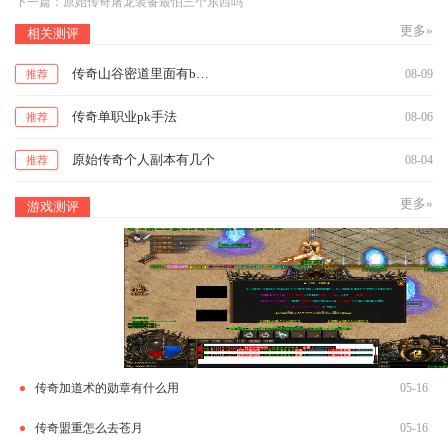
下一篇：
原始传奇屠龙装备最怕三个东西吗
更多»
相关测评
传奇山谷密道里面有boss吗
08-09
推荐
传奇单职业pk手法
08-06
推荐
原始传奇个人副本有几个
08-04
推荐
更多»
游戏测评
传奇加道术的勋章有什么用
05-16
传奇盟重怎么去苍月
05-16