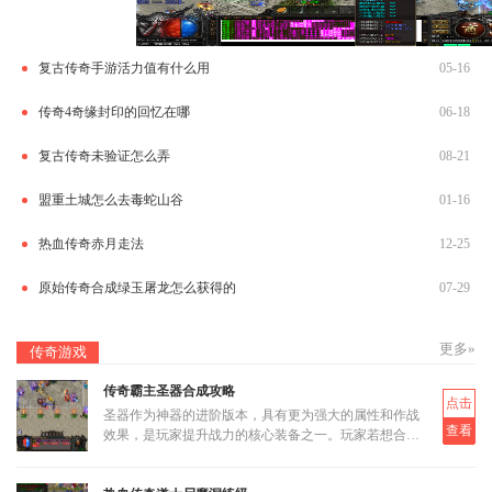
复古传奇手游活力值有什么用
05-16
传奇4奇缘封印的回忆在哪
06-18
复古传奇未验证怎么弄
08-21
盟重土城怎么去毒蛇山谷
01-16
热血传奇赤月走法
12-25
原始传奇合成绿玉屠龙怎么获得的
07-29
更多»
传奇游戏
传奇霸主圣器合成攻略
点击
圣器作为神器的进阶版本，具有更为强大的属性和作战
查看
效果，是玩家提升战力的核心装备之一。玩家若想合成
圣器，首先需要了解其基本合成路径和所需材料。圣器
的合成分为多个阶段