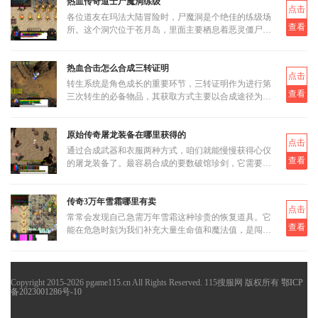
热血传奇道士尸魔洞练级
点击
各位道友在玛法大陆冒险时，尸魔洞是个绝佳的练级场
查看
所。这个洞穴位于苍月岛，里面主要栖息着恶灵僵尸和
恶灵尸王两类怪物。虽然尸魔洞没有设定大BOSS，但
这反而让它成为三职业都
热血合击怎么合成三转证明
点击
转生系统是角色成长的重要环节，三转证明作为进行第
查看
三次转生的必备物品，其获取方式主要以合成途径为
主。三转证明无法直接通过打怪掉落获得，而是需要通
过低等级的转生证明进
原始传奇屠龙装备在哪里获得的
点击
通过合成武器和衣服两种方式，咱们就能慢慢获得心仪
查看
的屠龙装备了。最容易合成的要数破馆珍剑，它需要的
材料相对容易集齐，比如教皇纹章可以通过挑战稀有首
领米尔教皇上有一定
传奇3万年雪霜哪里有卖
点击
常常会发现自己急需万年雪霜这种珍贵的恢复道具。它
查看
能在危急时刻为我们补充大量生命值和魔法值，是闯荡
玛法大陆不可或缺的伙伴。当我们面临强大怪物的围攻
或是激烈的行会战时
Copyright 2015-2026 pgame115.cn All Rights Reserved. 115搜服网 版权所有
鄂ICP
备2023001286号-10