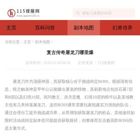
主页
百科问答
副本地图
幻兽培养
当前位置：
主页
>
副本地图
>
复古传奇屠龙刀哪里爆
发布时间 : 2026-01-06 04:38
文章来源 ：115搜服网
屠龙刀作为顶级神器，其获取核心在于挑战特定BOSS。根据现有信
息，暗之触龙神是早年公认能爆出屠龙的怪物，其刷新地点包括石墓7层
和8层以及幻境10层。祖玛教主、赤月恶魔、幻境10层的暗牛以及圣域教
主也有几率掉落屠龙刀。这些BOSS通常需要玩家组建实力强劲的队伍，
通过合理分工提升挑战成功率，从而增加获取屠龙刀的机会。其他途径如
限时活动或特定副本也可能提供获取路径，但整体而言击败高阶BOSS仍
是主要方式。