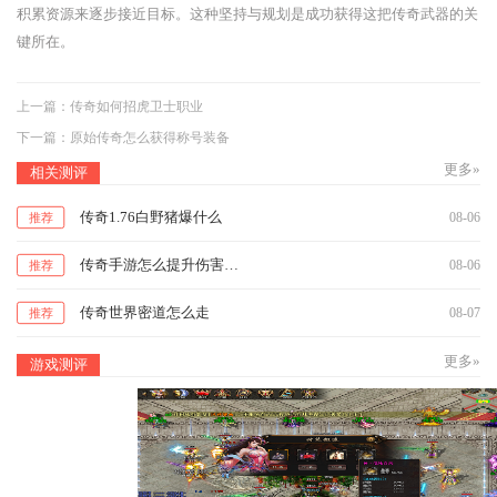
积累资源来逐步接近目标。这种坚持与规划是成功获得这把传奇武器的关
键所在。
上一篇：
传奇如何招虎卫士职业
下一篇：
原始传奇怎么获得称号装备
更多»
相关测评
传奇1.76白野猪爆什么
08-06
推荐
传奇手游怎么提升伤害值的方法
08-06
推荐
传奇世界密道怎么走
08-07
推荐
更多»
游戏测评