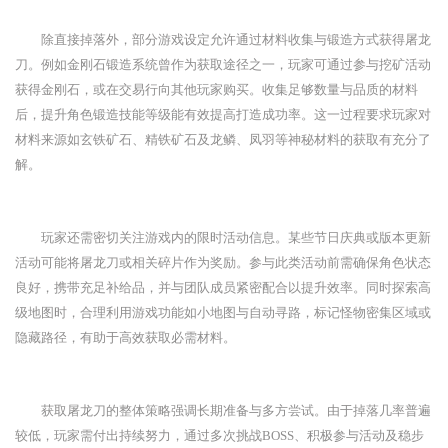
除直接掉落外，部分游戏设定允许通过材料收集与锻造方式获得屠龙
刀。例如金刚石锻造系统曾作为获取途径之一，玩家可通过参与挖矿活动
获得金刚石，或在交易行向其他玩家购买。收集足够数量与品质的材料
后，提升角色锻造技能等级能有效提高打造成功率。这一过程要求玩家对
材料来源如玄铁矿石、精铁矿石及龙鳞、凤羽等神秘材料的获取有充分了
解。
玩家还需密切关注游戏内的限时活动信息。某些节日庆典或版本更新
活动可能将屠龙刀或相关碎片作为奖励。参与此类活动前需确保角色状态
良好，携带充足补给品，并与团队成员紧密配合以提升效率。同时探索高
级地图时，合理利用游戏功能如小地图与自动寻路，标记怪物密集区域或
隐藏路径，有助于高效获取必需材料。
获取屠龙刀的整体策略强调长期准备与多方尝试。由于掉落几率普遍
较低，玩家需付出持续努力，通过多次挑战BOSS、积极参与活动及稳步