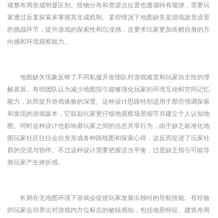
规整布局形成明显区别。怪物分布和资源点位置也遵循特有规律，需要玩
家通过反复探索来掌握其生成机制。某些情况下地图缺失是游戏故意设置
的挑战环节，提升游戏的探索性和沉浸感，这要求玩家更加依赖自身的方
向感和环境观察能力。
地图缺失现象反映了不同私服开发团队对游戏难度和玩家自主性的理
解差异。有些团队认为减少地图指引能够强化玩家的环境互动和空间记忆
能力，从而提升游戏体验的深度。这种设计思路特别适用于那些强调探索
和发现的游戏版本，它鼓励玩家更仔细地观察场景细节并建立个人认知地
图。同时这种设计也影响着玩家之间的信息共享行为，由于缺乏标准化地
图玩家社区往往会自发形成各种路线图和探索心得，这反而促进了玩家社
群的交流与协作。不过这种设计需要把握适当平衡，过度缺乏指引可能导
致玩家产生挫折感。
长期在无地图环境下游戏会促使玩家发展出独特的导航技能。有经验
的玩家会培养出对游戏内方位标志的敏锐感知，包括地形特征、建筑布局