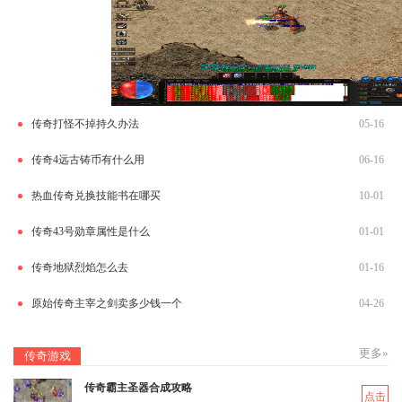
传奇打怪不掉持久办法
05-16
传奇4远古铸币有什么用
06-16
热血传奇兑换技能书在哪买
10-01
传奇43号勋章属性是什么
01-01
传奇地狱烈焰怎么去
01-16
原始传奇主宰之剑卖多少钱一个
04-26
更多»
传奇游戏
传奇霸主圣器合成攻略
点击