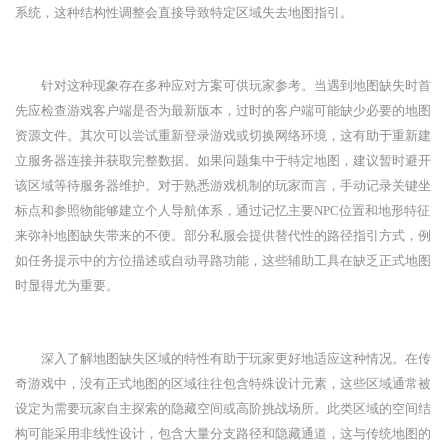
系统，这种结构性调整会直接导致特定区域失去地图指引。
针对这种现象存在多种应对方案可供玩家参考。当遇到地图缺失时首
先应检查游戏客户端是否为最新版本，过时的客户端可能缺少必要的地图
资源文件。其次可以尝试重新登录游戏或切换网络环境，这有助于重新建
立服务器连接并获取完整数据。如果问题集中于特定地图，建议暂时避开
该区域等待服务器维护。对于熟悉游戏机制的玩家而言，手动记录关键坐
标点和参照物能够建立个人导航体系，通过记忆主要NPC位置和地形特征
来弥补地图缺失带来的不便。部分私服会提供替代性的路径指引方式，例
如任务提示中的方位描述或自动寻路功能，这些辅助工具在缺乏正式地图
时显得尤为重要。
深入了解地图缺失区域的特性有助于玩家更好地适应这种情况。在传
奇游戏中，没有正式地图的区域往往包含特殊设计元素，这些区域通常被
设定为需要玩家自主探索的隐藏空间或高阶挑战场所。此类区域的空间结
构可能采用非线性设计，包含大量分支路径和隐藏通道，这与传统地图的