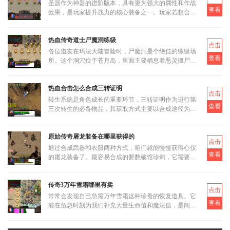
圣器作为神器的进阶版本，具有更为强大的属性和作战
查看
效果，是玩家提升战力的核心装备之一。玩家若想合成
圣器，首先需要了解其基本合成路径和所需材料。圣器
的合成分为多个阶段
热血传奇道士尸魔洞练级
点击
各位道友在玛法大陆冒险时，尸魔洞是个绝佳的练级场
查看
所。这个洞穴位于苍月岛，里面主要栖息着恶灵僵尸和
恶灵尸王两类怪物。虽然尸魔洞没有设定大BOSS，但
这反而让它成为三职业都
热血合击怎么合成三转证明
点击
转生系统是角色成长的重要环节，三转证明作为进行第
查看
三次转生的必备物品，其获取方式主要以合成途径为
主。三转证明无法直接通过打怪掉落获得，而是需要通
过低等级的转生证明进
原始传奇屠龙装备在哪里获得的
点击
通过合成武器和衣服两种方式，咱们就能慢慢获得心仪
查看
的屠龙装备了。最容易合成的要数破馆珍剑，它需要的
材料相对容易集齐，比如教皇纹章可以通过挑战稀有首
领米尔教皇上有一定
传奇3万年雪霜哪里有卖
点击
常常会发现自己急需万年雪霜这种珍贵的恢复道具。它
查看
能在危急时刻为我们补充大量生命值和魔法值，是闯荡
玛法大陆不可或缺的伙伴。当我们面临强大怪物的围攻
或是激烈的行会战时