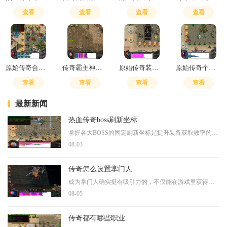
查看
查看
查看
查看
原始传奇合成绿玉屠龙怎么获得的
传奇霸主神器合成技巧攻略
原始传奇装备怎么融合
原始传奇个人副本有几个
查看
查看
查看
查看
最新新闻
热血传奇boss刷新坐标
掌握各大BOSS的固定刷新坐标是提升装备获取效率的关键。部分BOSS在特定地图中的位置是固定不变的，例如祖玛教主始终刷新于祖玛教主之家祭坛顶端，赤月恶魔固定出现在赤月魔穴的半
08-03
传奇怎么设置掌门人
成为掌门人确实挺有吸引力的，不仅能在游戏里获得更多资源和成长机会，还能带着大家一起玩，体验团队协作的快乐。想要成为掌门人，首先得明白这可不光是战斗力强就行，还得有
08-05
传奇都有哪些职业