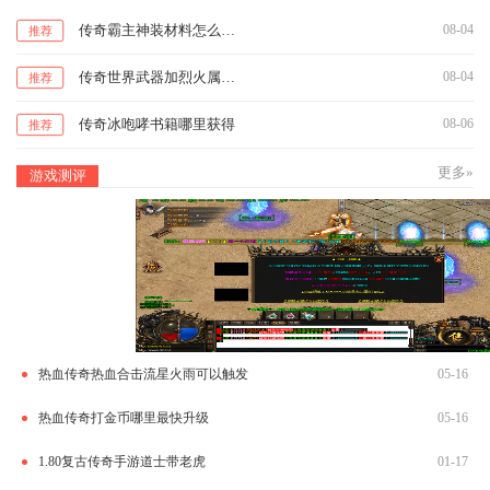
传奇霸主神装材料怎么升级
08-04
推荐
传奇世界武器加烈火属性多少级
08-04
推荐
传奇冰咆哮书籍哪里获得
08-06
推荐
更多»
游戏测评
热血传奇热血合击流星火雨可以触发
05-16
热血传奇打金币哪里最快升级
05-16
1.80复古传奇手游道士带老虎
01-17