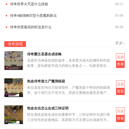
传奇世界火咒是什么技能
04-15
传奇4秘境峰巨型小恶魔刷新点
05-06
传奇伤害最高的职业是什么
06-09
更多»
传奇游戏
传奇霸主圣器合成攻略
点击
圣器作为神器的进阶版本，具有更为强大的属性和作战
查看
效果，是玩家提升战力的核心装备之一。玩家若想合成
圣器，首先需要了解其基本合成路径和所需材料。圣器
的合成分为多个阶段
热血传奇道士尸魔洞练级
点击
各位道友在玛法大陆冒险时，尸魔洞是个绝佳的练级场
查看
所。这个洞穴位于苍月岛，里面主要栖息着恶灵僵尸和
恶灵尸王两类怪物。虽然尸魔洞没有设定大BOSS，但
这反而让它成为三职业都
热血合击怎么合成三转证明
点击
转生系统是角色成长的重要环节，三转证明作为进行第
查看
三次转生的必备物品，其获取方式主要以合成途径为
主。三转证明无法直接通过打怪掉落获得，而是需要通