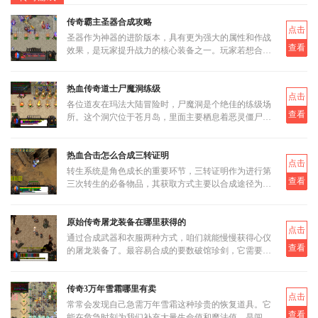
传奇霸主圣器合成攻略
点击
圣器作为神器的进阶版本，具有更为强大的属性和作战
查看
效果，是玩家提升战力的核心装备之一。玩家若想合成
圣器，首先需要了解其基本合成路径和所需材料。圣器
的合成分为多个阶段
热血传奇道士尸魔洞练级
点击
各位道友在玛法大陆冒险时，尸魔洞是个绝佳的练级场
查看
所。这个洞穴位于苍月岛，里面主要栖息着恶灵僵尸和
恶灵尸王两类怪物。虽然尸魔洞没有设定大BOSS，但
这反而让它成为三职业都
热血合击怎么合成三转证明
点击
转生系统是角色成长的重要环节，三转证明作为进行第
查看
三次转生的必备物品，其获取方式主要以合成途径为
主。三转证明无法直接通过打怪掉落获得，而是需要通
过低等级的转生证明进
原始传奇屠龙装备在哪里获得的
点击
通过合成武器和衣服两种方式，咱们就能慢慢获得心仪
查看
的屠龙装备了。最容易合成的要数破馆珍剑，它需要的
材料相对容易集齐，比如教皇纹章可以通过挑战稀有首
领米尔教皇上有一定
传奇3万年雪霜哪里有卖
点击
常常会发现自己急需万年雪霜这种珍贵的恢复道具。它
查看
能在危急时刻为我们补充大量生命值和魔法值，是闯荡