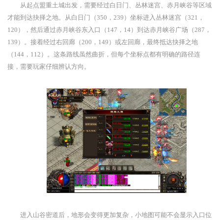
从起点盟重土城出发，需要经过白日门、丛林迷宫、赤月峡谷等区域
才能到达抉择之地。从白日门（350，239）坐标进入丛林迷宫（321，
120），然后通过赤月峡谷东入口（147，14）到达赤月峡谷广场（287，
139）。接着经过右回廊（200，149）或左回廊，最终抵达抉择之地
（144，112）。这条路线虽然曲折，但每个坐标点都有明确的路径连
接，需要玩家仔细辨认方向。
进入山谷密道后，地形会变得更加复杂，小地图可能不会显示入口位