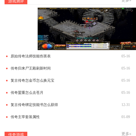
更多»
游戏测评
原始传奇法师技能伤害表
05-16
传奇归来尸王殿刷新时间
05-16
复古传奇怎金币怎么换元宝
05-16
传奇盟重怎么去苍月
05-16
复古传奇绑定技能书怎么获得
12-31
传奇主宰套装属性
01-09
更多»
传奇游戏