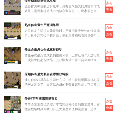
传奇霸主圣器合成攻略
点击
圣器作为神器的进阶版本，具有更为强大的属性和作战
查看
效果，是玩家提升战力的核心装备之一。玩家若想合成
圣器，首先需要了解其基本合成路径和所需材料。圣器
的合成分为多个阶段
热血传奇道士尸魔洞练级
点击
各位道友在玛法大陆冒险时，尸魔洞是个绝佳的练级场
查看
所。这个洞穴位于苍月岛，里面主要栖息着恶灵僵尸和
恶灵尸王两类怪物。虽然尸魔洞没有设定大BOSS，但
这反而让它成为三职业都
热血合击怎么合成三转证明
点击
转生系统是角色成长的重要环节，三转证明作为进行第
查看
三次转生的必备物品，其获取方式主要以合成途径为
主。三转证明无法直接通过打怪掉落获得，而是需要通
过低等级的转生证明进
原始传奇屠龙装备在哪里获得的
点击
通过合成武器和衣服两种方式，咱们就能慢慢获得心仪
查看
的屠龙装备了。最容易合成的要数破馆珍剑，它需要的
材料相对容易集齐，比如教皇纹章可以通过挑战稀有首
领米尔教皇上有一定
传奇3万年雪霜哪里有卖
点击
常常会发现自己急需万年雪霜这种珍贵的恢复道具。它
查看
能在危急时刻为我们补充大量生命值和魔法值，是闯荡
玛法大陆不可或缺的伙伴。当我们面临强大怪物的围攻