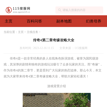
主页
百科问答
副本地图
幻兽培养
当前位置：
主页
>
主线任务
>
传奇4第二章奇缘攻略大全
发布时间 : 2023-12-16 11:15
文章来源 ：115搜服网
传奇4是一款非常经典的多人在线角色扮演游戏，被誉为国民级游
戏，其深厚的剧情和独有的游戏玩法吸引了众多玩家的关注。而“奇缘”，
作为传奇4的第二章节，更是受到广大玩家的热烈追捧。那么今天，本文
就为大家带来传奇4第二章奇缘攻略大全，帮助大家轻松通关！
游戏背景介绍