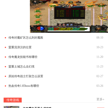
传奇封魔矿区怎么到封魔殿
08-10
盟重流浪汉的位置
10-23
传奇魔龙技能书有哪些
11-20
盟重土城怎么去幻境
11-23
原始传奇战士打架怎么设置
02-27
热血传奇1.85boss有哪些
03-26
更多»
传奇游戏