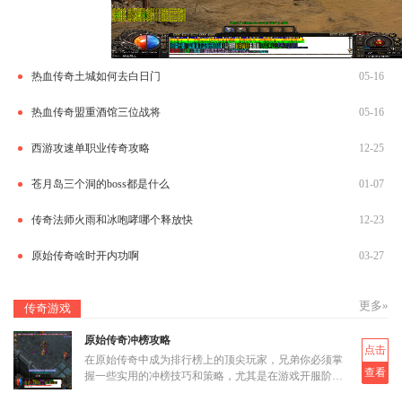
热血传奇土城如何去白日门
05-16
热血传奇盟重酒馆三位战将
05-16
西游攻速单职业传奇攻略
12-25
苍月岛三个洞的boss都是什么
01-07
传奇法师火雨和冰咆哮哪个释放快
12-23
原始传奇啥时开内功啊
03-27
更多»
传奇游戏
原始传奇冲榜攻略
点击
在原始传奇中成为排行榜上的顶尖玩家，兄弟你必须掌
查看
握一些实用的冲榜技巧和策略，尤其是在游戏开服阶段
快速提升等级和战力至关重要，这些方法可以帮助你用