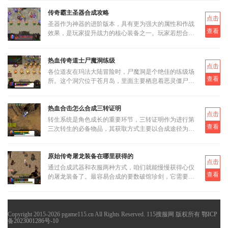
更少的资源获得更大
传奇霸主圣器合成攻略
点击
圣器作为神器的进阶版本，具有更为强大的属性和作战
查看
效果，是玩家提升战力的核心装备之一。玩家若想合成
圣器，首先需要了解其基本合成路径和所需材料。圣器
的合成分为多个阶段
热血传奇道士尸魔洞练级
点击
各位道友在玛法大陆冒险时，尸魔洞是个绝佳的练级场
查看
所。这个洞穴位于苍月岛，里面主要栖息着恶灵僵尸和
恶灵尸王两类怪物。虽然尸魔洞没有设定大BOSS，但
这反而让它成为三职业都
热血合击怎么合成三转证明
点击
转生系统是角色成长的重要环节，三转证明作为进行第
查看
三次转生的必备物品，其获取方式主要以合成途径为
主。三转证明无法直接通过打怪掉落获得，而是需要通
过低等级的转生证明进
原始传奇屠龙装备在哪里获得的
点击
通过合成武器和衣服两种方式，咱们就能慢慢获得心仪
查看
的屠龙装备了。最容易合成的要数破馆珍剑，它需要的
材料相对容易集齐，比如教皇纹章可以通过挑战稀有首
领米尔教皇上有一定
Copyright 2015-2026 pgame115.cn All Rights Reserved. 115搜服网 版权所有
鄂ICP
备2023001286号-10