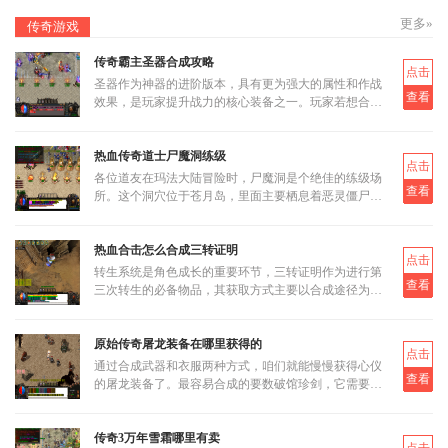
更多»
传奇游戏
传奇霸主圣器合成攻略
点击
圣器作为神器的进阶版本，具有更为强大的属性和作战
查看
效果，是玩家提升战力的核心装备之一。玩家若想合成
圣器，首先需要了解其基本合成路径和所需材料。圣器
的合成分为多个阶段
热血传奇道士尸魔洞练级
点击
各位道友在玛法大陆冒险时，尸魔洞是个绝佳的练级场
查看
所。这个洞穴位于苍月岛，里面主要栖息着恶灵僵尸和
恶灵尸王两类怪物。虽然尸魔洞没有设定大BOSS，但
这反而让它成为三职业都
热血合击怎么合成三转证明
点击
转生系统是角色成长的重要环节，三转证明作为进行第
查看
三次转生的必备物品，其获取方式主要以合成途径为
主。三转证明无法直接通过打怪掉落获得，而是需要通
过低等级的转生证明进
原始传奇屠龙装备在哪里获得的
点击
通过合成武器和衣服两种方式，咱们就能慢慢获得心仪
查看
的屠龙装备了。最容易合成的要数破馆珍剑，它需要的
材料相对容易集齐，比如教皇纹章可以通过挑战稀有首
领米尔教皇上有一定
传奇3万年雪霜哪里有卖