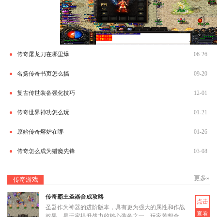
传奇屠龙刀在哪里爆
06-26
名扬传奇书页怎么搞
09-20
复古传世装备强化技巧
12-01
传奇世界神功怎么玩
01-21
原始传奇熔炉在哪
01-26
传奇怎么成为猎魔先锋
03-08
更多»
传奇游戏
传奇霸主圣器合成攻略
点击
圣器作为神器的进阶版本，具有更为强大的属性和作战
查看
效果，是玩家提升战力的核心装备之一。玩家若想合成