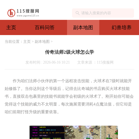
主页
百科问答
副本地图
幻兽培养
当前位置：
主页
>
副本地图
>
传奇法师2级火球怎么学
发布时间 : 2026-06-16 10:21
文章来源 ：115搜服网
作为咱们法师小伙伴的第一个远程攻击技能，火球术在7级时就能开
始修炼了。当你达到这个等级后，记得去比奇城的书店购买火球术技能
书，直接双击包裹里的技能书就能学会初级的火球术了。刚开始你可能会
觉得这个技能的威力不太明显，每次施展需要消耗4点魔法值，但它却是
咱们前期打怪升级的重要依靠。