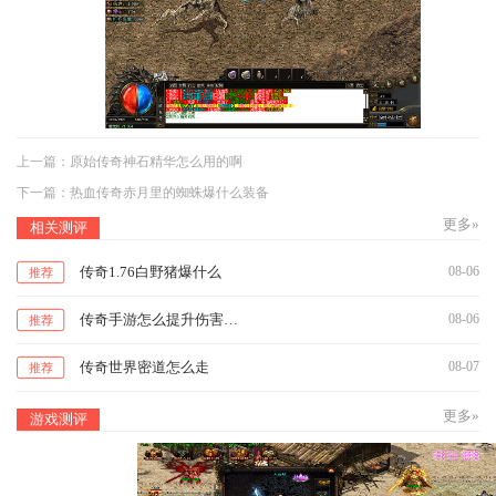
上一篇：
原始传奇神石精华怎么用的啊
下一篇：
热血传奇赤月里的蜘蛛爆什么装备
更多»
相关测评
传奇1.76白野猪爆什么
08-06
推荐
传奇手游怎么提升伤害值的方法
08-06
推荐
传奇世界密道怎么走
08-07
推荐
更多»
游戏测评