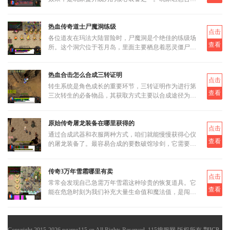
圣器，首先需要了解其基本合成路径和所需材料。圣器
的合成分为多个阶段
热血传奇道士尸魔洞练级
点击
各位道友在玛法大陆冒险时，尸魔洞是个绝佳的练级场
查看
所。这个洞穴位于苍月岛，里面主要栖息着恶灵僵尸和
恶灵尸王两类怪物。虽然尸魔洞没有设定大BOSS，但
这反而让它成为三职业都
热血合击怎么合成三转证明
点击
转生系统是角色成长的重要环节，三转证明作为进行第
查看
三次转生的必备物品，其获取方式主要以合成途径为
主。三转证明无法直接通过打怪掉落获得，而是需要通
过低等级的转生证明进
原始传奇屠龙装备在哪里获得的
点击
通过合成武器和衣服两种方式，咱们就能慢慢获得心仪
查看
的屠龙装备了。最容易合成的要数破馆珍剑，它需要的
材料相对容易集齐，比如教皇纹章可以通过挑战稀有首
领米尔教皇上有一定
传奇3万年雪霜哪里有卖
点击
常常会发现自己急需万年雪霜这种珍贵的恢复道具。它
查看
能在危急时刻为我们补充大量生命值和魔法值，是闯荡
玛法大陆不可或缺的伙伴。当我们面临强大怪物的围攻
或是激烈的行会战时
Copyright 2015-2026 pgame115.cn All Rights Reserved. 115搜服网 版权所有
鄂ICP