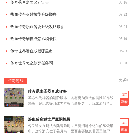
传奇苍月岛怎么走过去
05-16
热血传奇英雄技能升级顺序
08-22
热血传奇热血传说升级攻略最新
03-04
热血传奇刷怪点怎么刷最快
05-19
传奇世界嗜血戒指哪里出
06-03
传奇世界怎么放弃任务啊
06-08
更多»
传奇游戏
传奇霸主圣器合成攻略
点击
圣器作为神器的进阶版本，具有更为强大的属性和作战
查看
效果，是玩家提升战力的核心装备之一。玩家若想合成
圣器，首先需要了解其基本合成路径和所需材料。圣器
的合成分为多个阶段
热血传奇道士尸魔洞练级
点击
各位道友在玛法大陆冒险时，尸魔洞是个绝佳的练级场
查看
所。这个洞穴位于苍月岛，里面主要栖息着恶灵僵尸和