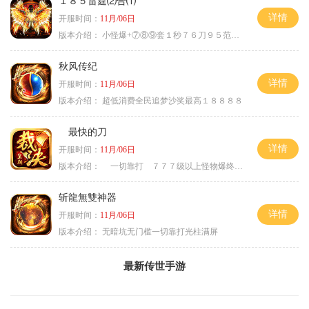
１８５雷霆⑵合⑴
详情
开服时间：
11月/06日
版本介绍：
小怪爆+⑦⑧⑨套１秒７６刀９５范围捡
秋风传纪
详情
开服时间：
11月/06日
版本介绍：
超低消费全民追梦沙奖最高１８８８８
最快的刀
详情
开服时间：
11月/06日
版本介绍：
一切靠打 ７７７级以上怪物爆终极
斩龍無雙神器
详情
开服时间：
11月/06日
版本介绍：
无暗坑无门槛一切靠打光柱满屏
最新传世手游