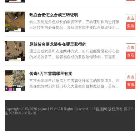
恶灵尸王两类怪物。虽然尸魔洞没有设定大BOSS，但
这反而让它成为三职业都
热血合击怎么合成三转证明
点击
转生系统是角色成长的重要环节，三转证明作为进行第
查看
三次转生的必备物品，其获取方式主要以合成途径为
主。三转证明无法直接通过打怪掉落获得，而是需要通
过低等级的转生证明进
原始传奇屠龙装备在哪里获得的
点击
通过合成武器和衣服两种方式，咱们就能慢慢获得心仪
查看
的屠龙装备了。最容易合成的要数破馆珍剑，它需要的
材料相对容易集齐，比如教皇纹章可以通过挑战稀有首
领米尔教皇上有一定
传奇3万年雪霜哪里有卖
点击
常常会发现自己急需万年雪霜这种珍贵的恢复道具。它
查看
能在危急时刻为我们补充大量生命值和魔法值，是闯荡
玛法大陆不可或缺的伙伴。当我们面临强大怪物的围攻
或是激烈的行会战时
Copyright 2015-2026 pgame115.cn All Rights Reserved. 115搜服网 版权所有
鄂ICP
备2023001286号-10