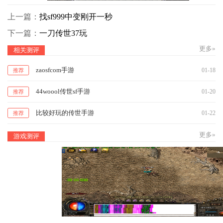
上一篇：
找sf999中变刚开一秒
下一篇：
一刀传世37玩
更多»
相关测评
zaosfcom手游
01-18
推荐
44woool传世sf手游
01-20
推荐
比较好玩的传世手游
01-22
推荐
更多»
游戏测评