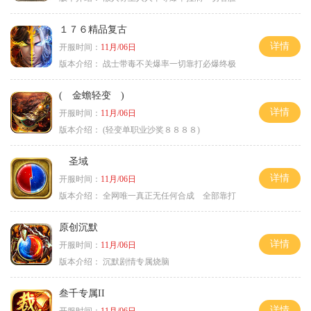
１７６精品复古
详情
开服时间：
11月/06日
版本介绍：
战士带毒不关爆率一切靠打必爆终极
( 金蟾轻变 )
详情
开服时间：
11月/06日
版本介绍：
(轻变单职业沙奖８８８８)
圣域
详情
开服时间：
11月/06日
版本介绍：
全网唯一真正无任何合成 全部靠打
原创沉默
详情
开服时间：
11月/06日
版本介绍：
沉默剧情专属烧脑
叁千专属II
详情