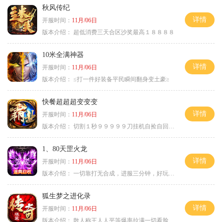
秋风传纪
详情
开服时间：
11月/06日
版本介绍：
超低消费三天合区沙奖最高１８８８８
10米全满神器
详情
开服时间：
11月/06日
版本介绍：
≤打一件好装备平民瞬间翻身变土豪≥
快餐超超超变变变
详情
开服时间：
11月/06日
版本介绍：
切割１秒９９９９９刀挂机自捡自回０血不
1、80天罡火龙
详情
开服时间：
11月/06日
版本介绍：
一切靠打无合成，进服三分钟，好玩一整年。
狐生梦之进化录
详情
开服时间：
11月/06日
版本介绍：
散人称王人人平等爆率拉满一切看脸