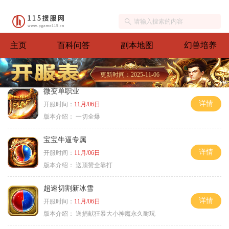
主页
百科问答
副本地图
幻兽培养
更新时间：2025-11-06
微变单职业
详情
开服时间：
11月/06日
版本介绍：
一切全爆
宝宝牛逼专属
详情
开服时间：
11月/06日
版本介绍：
送顶赞全靠打
超速切割新冰雪
详情
开服时间：
11月/06日
版本介绍：
送捐献狂暴大小神魔永久耐玩