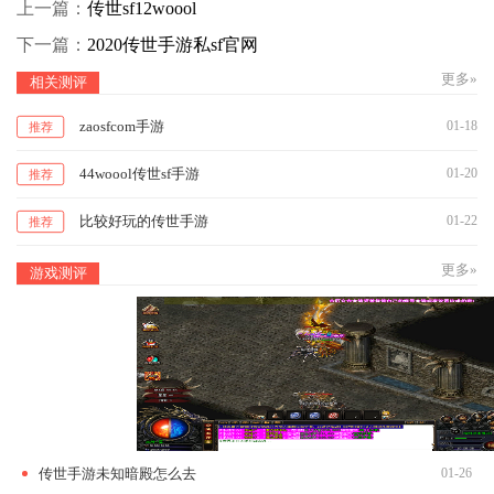
上一篇：
传世sf12woool
下一篇：
2020传世手游私sf官网
更多»
相关测评
zaosfcom手游
01-18
推荐
44woool传世sf手游
01-20
推荐
比较好玩的传世手游
01-22
推荐
更多»
游戏测评
传世手游未知暗殿怎么去
01-26