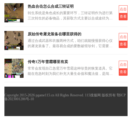
这反而让它成为三职业都
热血合击怎么合成三转证明
点击
转生系统是角色成长的重要环节，三转证明作为进行第
查看
三次转生的必备物品，其获取方式主要以合成途径为
主。三转证明无法直接通过打怪掉落获得，而是需要通
过低等级的转生证明进
原始传奇屠龙装备在哪里获得的
点击
通过合成武器和衣服两种方式，咱们就能慢慢获得心仪
查看
的屠龙装备了。最容易合成的要数破馆珍剑，它需要的
材料相对容易集齐，比如教皇纹章可以通过挑战稀有首
领米尔教皇上有一定
传奇3万年雪霜哪里有卖
点击
常常会发现自己急需万年雪霜这种珍贵的恢复道具。它
查看
能在危急时刻为我们补充大量生命值和魔法值，是闯荡
玛法大陆不可或缺的伙伴。当我们面临强大怪物的围攻
或是激烈的行会战时
Copyright 2015-2026 pgame115.cn All Rights Reserved. 115搜服网 版权所有
鄂ICP
备2023001286号-10