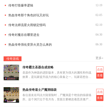
传奇打怪爆率逻辑
12-19
热血传奇那个角色好玩又好玩
02-05
传奇法师流星火雨锁定怪吗
02-10
传奇封魔谷在哪里进去
04-30
热血传奇强化变异火灵怎么来的
06-30
更多»
传奇游戏
传奇霸主圣器合成攻略
点击
圣器作为神器的进阶版本，具有更为强大的属性和作战
查看
效果，是玩家提升战力的核心装备之一。玩家若想合成
圣器，首先需要了解其基本合成路径和所需材料。圣器
的合成分为多个阶段
热血传奇道士尸魔洞练级
点击
各位道友在玛法大陆冒险时，尸魔洞是个绝佳的练级场
查看
所。这个洞穴位于苍月岛，里面主要栖息着恶灵僵尸和
恶灵尸王两类怪物。虽然尸魔洞没有设定大BOSS，但