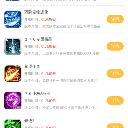
万阶宠物进化
详情
开服时间：
01月/09日
版本介绍：
四大副本宝宝进化千倍鉴定暗黑大极品
１７６专属极品
详情
开服时间：
01月/09日
版本介绍：
上线９运狂暴免费送专属BOSS无沙捐
希望传奇
详情
开服时间：
01月/09日
版本介绍：
免费挂机一切靠打超低消费三天拿沙
７６小极品+６
详情
开服时间：
01月/09日
版本介绍：
沙老大奖励100%沙捐货币超级７连鞭尸
奇迹3
详情