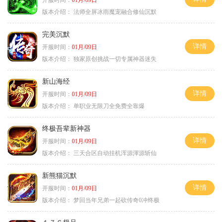
开服时间：
01月/09日
版本介绍：
法师全屏冰雨魔宠融合修仙沉默
完美沉默
详情
开服时间：
01月/09日
版本介绍：
独家原创挑战一切专属神器迷失
新山海经
详情
开服时间：
01月/09日
版本介绍：
单职业无限刀全免费全靠爆
终极吾辈新神器
详情
开服时间：
01月/09日
版本介绍：
三天合区自动挂机浑源渾源斩仙
新熊猫沉默
详情
开服时间：
01月/09日
版本介绍：
梦回当年兄弟一起砍传奇0冲终极