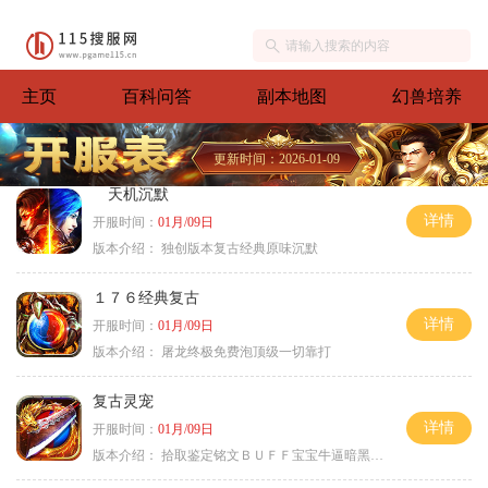
主页
百科问答
副本地图
幻兽培养
更新时间：2026-01-09
天机沉默
详情
开服时间：
01月/09日
版本介绍：
独创版本复古经典原味沉默
１７６经典复古
详情
开服时间：
01月/09日
版本介绍：
屠龙终极免费泡顶级一切靠打
复古灵宠
详情
开服时间：
01月/09日
版本介绍：
拾取鉴定铭文ＢＵＦＦ宝宝牛逼暗黑属性