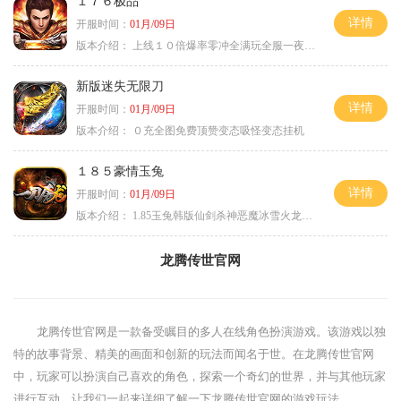
１７６极品
详情
开服时间：
01月/09日
版本介绍：
上线１０倍爆率零冲全满玩全服一夜终极
新版迷失无限刀
详情
开服时间：
01月/09日
版本介绍：
０充全图免费顶赞变态吸怪变态挂机
１８５豪情玉兔
详情
开服时间：
01月/09日
版本介绍：
1.85玉兔韩版仙剑杀神恶魔冰雪火龙神器专属
龙腾传世官网
龙腾传世官网是一款备受瞩目的多人在线角色扮演游戏。该游戏以独
特的故事背景、精美的画面和创新的玩法而闻名于世。在龙腾传世官网
中，玩家可以扮演自己喜欢的角色，探索一个奇幻的世界，并与其他玩家
进行互动。让我们一起来详细了解一下龙腾传世官网的游戏玩法。