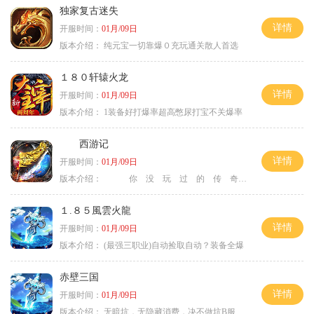
独家复古迷失
详情
开服时间：
01月/09日
版本介绍：
纯元宝一切靠爆０充玩通关散人首选
１８０轩辕火龙
详情
开服时间：
01月/09日
版本介绍：
1装备好打爆率超高憋尿打宝不关爆率
西游记
详情
开服时间：
01月/09日
版本介绍：
你 没 玩 过 的 传 奇
１.８５風雲火龍
详情
开服时间：
01月/09日
版本介绍：
(最强三职业)自动捡取自动？装备全爆
赤壁三国
详情
开服时间：
01月/09日
版本介绍：
无暗坑，无隐藏消费，决不做坑B服