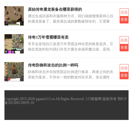
过低等级的转生证明进
原始传奇屠龙装备在哪里获得的
点击
通过合成武器和衣服两种方式，咱们就能慢慢获得心仪
查看
的屠龙装备了。最容易合成的要数破馆珍剑，它需要的
材料相对容易集齐，比如教皇纹章可以通过挑战稀有首
领米尔教皇上有一定
传奇3万年雪霜哪里有卖
点击
常常会发现自己急需万年雪霜这种珍贵的恢复道具。它
查看
能在危急时刻为我们补充大量生命值和魔法值，是闯荡
玛法大陆不可或缺的伙伴。当我们面临强大怪物的围攻
或是激烈的行会战时
传奇防御和攻击的比例一样吗
点击
防御和攻击并非按照固定比例进行换算，两者之间的关
查看
系较为复杂，不存在一致的数值对应关系。攻击属性通
常表现为一个区间范围，如15-15或更广泛的上下限，
而防御属性则直接影响实
Copyright 2015-2026 pgame115.cn All Rights Reserved. 115搜服网 版权所有
鄂ICP
备2023001286号-10