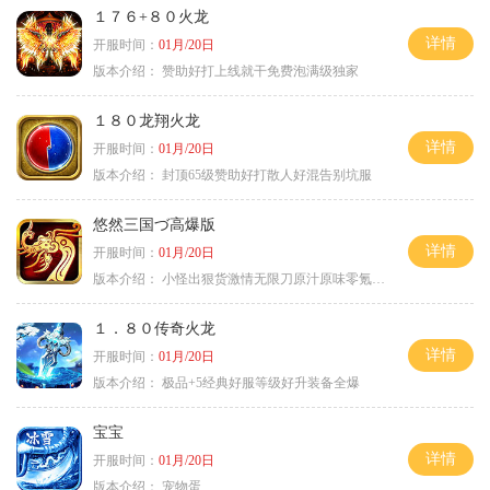
１７６+８０火龙
详情
开服时间：
01月/20日
版本介绍：
赞助好打上线就干免费泡满级独家
１８０龙翔火龙
详情
开服时间：
01月/20日
版本介绍：
封顶65级赞助好打散人好混告别坑服
悠然三国づ高爆版
详情
开服时间：
01月/20日
版本介绍：
小怪出狠货激情无限刀原汁原味零氪通关
１．８０传奇火龙
详情
开服时间：
01月/20日
版本介绍：
极品+5经典好服等级好升装备全爆
宝宝
详情
开服时间：
01月/20日
版本介绍：
宠物蛋