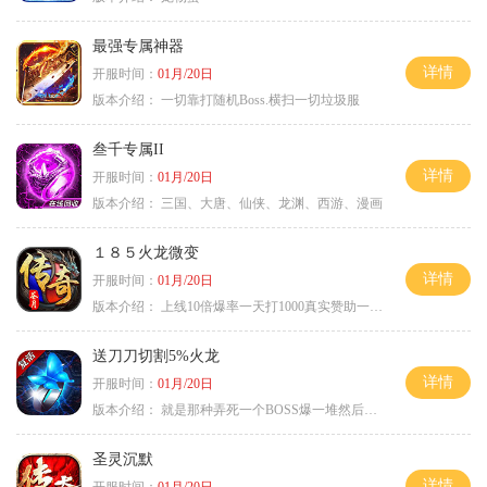
最强专属神器
详情
开服时间：
01月/20日
版本介绍：
一切靠打随机Boss.横扫一切垃圾服
叁千专属II
详情
开服时间：
01月/20日
版本介绍：
三国、大唐、仙侠、龙渊、西游、漫画
１８５火龙微变
详情
开服时间：
01月/20日
版本介绍：
上线10倍爆率一天打1000真实赞助一夜终
送刀刀切割5%火龙
详情
开服时间：
01月/20日
版本介绍：
就是那种弄死一个BOSS爆一堆然后就起飞
圣灵沉默
详情