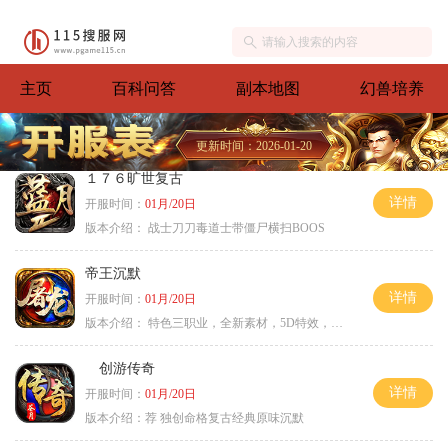
主页
百科问答
副本地图
幻兽培养
更新时间：2026-01-20
１７６旷世复古
详情
开服时间：
01月/20日
版本介绍：
战士刀刀毒道士带僵尸横扫BOOS
帝王沉默
详情
开服时间：
01月/20日
版本介绍：
特色三职业，全新素材，5D特效，不卡图
创游传奇
详情
开服时间：
01月/20日
版本介绍：
荐 独创命格复古经典原味沉默