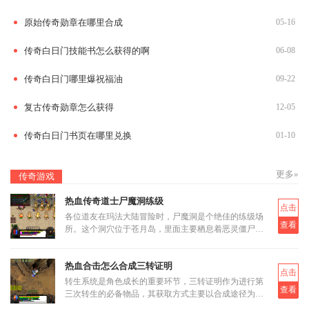
原始传奇勋章在哪里合成
05-16
传奇白日门技能书怎么获得的啊
06-08
传奇白日门哪里爆祝福油
09-22
复古传奇勋章怎么获得
12-05
传奇白日门书页在哪里兑换
01-10
更多»
传奇游戏
热血传奇道士尸魔洞练级
点击
各位道友在玛法大陆冒险时，尸魔洞是个绝佳的练级场
查看
所。这个洞穴位于苍月岛，里面主要栖息着恶灵僵尸和
恶灵尸王两类怪物。虽然尸魔洞没有设定大BOSS，但
这反而让它成为三职业都
热血合击怎么合成三转证明
点击
转生系统是角色成长的重要环节，三转证明作为进行第
查看
三次转生的必备物品，其获取方式主要以合成途径为
主。三转证明无法直接通过打怪掉落获得，而是需要通