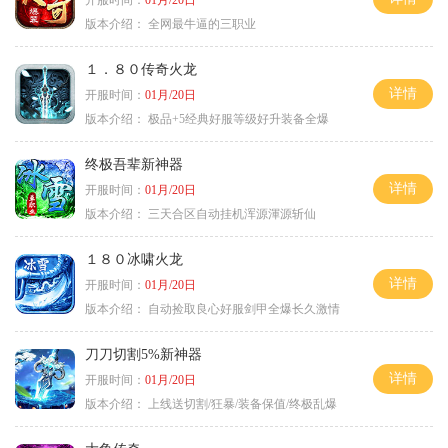
开服时间：
01月/20日
版本介绍：
全网最牛逼的三职业
１．８０传奇火龙
详情
开服时间：
01月/20日
版本介绍：
极品+5经典好服等级好升装备全爆
终极吾辈新神器
详情
开服时间：
01月/20日
版本介绍：
三天合区自动挂机浑源渾源斩仙
１８０冰啸火龙
详情
开服时间：
01月/20日
版本介绍：
自动捡取良心好服剑甲全爆长久激情
刀刀切割5%新神器
详情
开服时间：
01月/20日
版本介绍：
上线送切割/狂暴/装备保值/终极乱爆