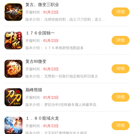
复古。微变三职业
详情
开服时间：
01月/22日
版本介绍：
法师技能切割，战士刀刀切割，道士宠物秒怪
１７６全国独一
详情
开服时间：
01月/22日
版本介绍：
１７６单挑群怪地图超多
复古80微变
详情
开服时间：
01月/22日
版本介绍：
无赞助一切靠打稳定耐玩怀旧复古
巅峰熊猫
详情
开服时间：
01月/22日
版本介绍：
梦回当年0充终极专属人帅爆率高
１．８０龍域火龙
详情
开服时间：
01月/22日
版本介绍：
元宝好打激情耐玩长久稳定