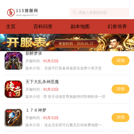
主页
百科问答
副本地图
幻兽培养
更新时间：2026-01-22
新醉梦录
详情
开服时间：
01月/22日
版本介绍：
充值可打装备保值真实追梦小资天堂
天下大乱杀神恶魔
详情
开服时间：
01月/22日
版本介绍：
荐 惊天动地至尊無敌绝对防御秒杀一切
１７６神梦
详情
开服时间：
01月/22日
版本介绍：
送会员全部可白瓢无任何收费地图一切靠打