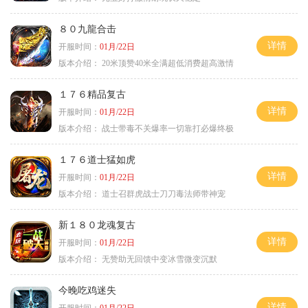
８０九龍合击
详情
开服时间：
01月/22日
版本介绍：
20米顶赞40米全满超低消费超高激情
１７６精品复古
详情
开服时间：
01月/22日
版本介绍：
战士带毒不关爆率一切靠打必爆终极
１７６道士猛如虎
详情
开服时间：
01月/22日
版本介绍：
道士召群虎战士刀刀毒法师带神宠
新１８０龙魂复古
详情
开服时间：
01月/22日
版本介绍：
无赞助无回馈中变冰雪微变沉默
今晚吃鸡迷失
详情