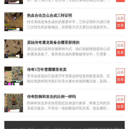
恶灵尸王两类怪物。虽然尸魔洞没有设定大BOSS，但
这反而让它成为三职业都
热血合击怎么合成三转证明
点击
转生系统是角色成长的重要环节，三转证明作为进行第
查看
三次转生的必备物品，其获取方式主要以合成途径为
主。三转证明无法直接通过打怪掉落获得，而是需要通
过低等级的转生证明进
原始传奇屠龙装备在哪里获得的
点击
通过合成武器和衣服两种方式，咱们就能慢慢获得心仪
查看
的屠龙装备了。最容易合成的要数破馆珍剑，它需要的
材料相对容易集齐，比如教皇纹章可以通过挑战稀有首
领米尔教皇上有一定
传奇3万年雪霜哪里有卖
点击
常常会发现自己急需万年雪霜这种珍贵的恢复道具。它
查看
能在危急时刻为我们补充大量生命值和魔法值，是闯荡
玛法大陆不可或缺的伙伴。当我们面临强大怪物的围攻
或是激烈的行会战时
传奇防御和攻击的比例一样吗
点击
防御和攻击并非按照固定比例进行换算，两者之间的关
查看
系较为复杂，不存在一致的数值对应关系。攻击属性通
常表现为一个区间范围，如15-15或更广泛的上下限，
而防御属性则直接影响实