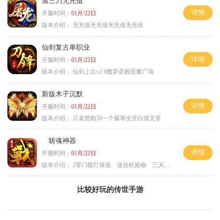
渝三刀无充值
详情
开服时间：
01月/22日
版本介绍：
无充值无充值无充值无充值
仙剑复古单职业
详情
开服时间：
01月/22日
版本介绍：
仙剑上古v2.9魔罗圣殿恶魔广场
新版木子沉默
详情
开服时间：
01月/22日
版本介绍：
只卖赞助30一个爆率全开白票天堂
斩魂神器
详情
开服时间：
01月/22日
版本介绍：
2零门槛打保值 送挂机捡物 三天合区
比较好玩的传世手游