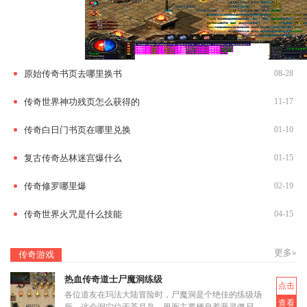
原始传奇书页去哪里换书
08-28
传奇世界神功残页怎么获得的
11-17
传奇白日门书页在哪里兑换
01-10
复古传奇丛林迷宫爆什么
01-15
传奇修罗哪里爆
02-19
传奇世界火咒是什么技能
04-15
更多»
传奇游戏
热血传奇道士尸魔洞练级
点击
各位道友在玛法大陆冒险时，尸魔洞是个绝佳的练级场
查看
所。这个洞穴位于苍月岛，里面主要栖息着恶灵僵尸和