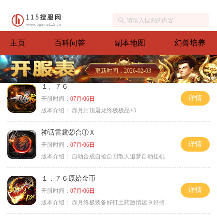
主页
百科问答
副本地图
幻兽培养
更新时间：2026-02-03
１、７６
详情
开服时间：
07月/06日
版本介绍：
赤月封顶屠龙终极极品+5
神话雷霆②合①Ｘ
详情
开服时间：
07月/06日
版本介绍：
自动合成自捡自回散人追梦自动挂机
１．７６原始金币
详情
开服时间：
07月/06日
版本介绍：
赤月终极装备好打土药激情运９好搞