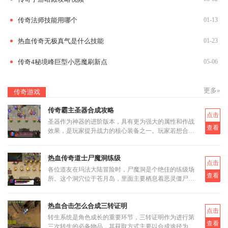
传奇法师技能用哪个
01-13
热血传奇无极真气是什么技能
01-23
传奇4秘境峰巨型小恶魔刷新点
05-06
更多»
传奇游戏
传奇霸主圣器合成攻略
点击
圣器作为神器的进阶版本，具有更为强大的属性和作战
查看
效果，是玩家提升战力的核心装备之一。玩家若想合成
圣器，首先需要了解其基本合成路径和所需材料。圣器
的合成分为多个阶段
热血传奇道士尸魔洞练级
点击
各位道友在玛法大陆冒险时，尸魔洞是个绝佳的练级场
查看
所。这个洞穴位于苍月岛，里面主要栖息着恶灵僵尸和
恶灵尸王两类怪物。虽然尸魔洞没有设定大BOSS，但
这反而让它成为三职业都
热血合击怎么合成三转证明
点击
转生系统是角色成长的重要环节，三转证明作为进行第
查看
三次转生的必备物品，其获取方式主要以合成途径为