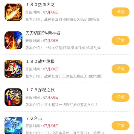
１８０热血火龙
详情
开服时间：
07月/06日
版本介绍：
战神狂爆自动捡物长久稳定180新版
刀刀切割5%新神器
详情
开服时间：
07月/06日
版本介绍：
上线送切割/狂暴/装备保值/终极乱爆
１８０战神终极
详情
开服时间：
07月/06日
版本介绍：
战神复古开天终极无捐献无顶榜地图
１７６探秘之旅
详情
开服时间：
07月/06日
版本介绍：
道士超猛一切靠打拾取鉴定永久？
７６合击
详情
开服时间：
07月/06日
版本介绍：
三职业召唤圣兽，真气无CD，5秒烈火