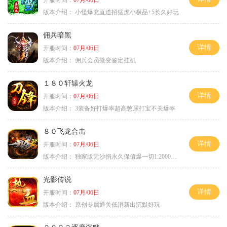
开服时间：
07月/06日
版本介绍：
小怪爆充直道招猛虎小极品+5长久好玩
佣兵暗黑
详情
开服时间：
07月/06日
版本介绍：
佣兵会员微变鉴定挂机
１８０轩辕火龙
详情
开服时间：
07月/06日
版本介绍：
3装备好打爆率超高憋尿打宝不关爆率
８０飞龙合击
详情
开服时间：
07月/06日
版本介绍：
独家版无沙捐永久保值爆一切1:2000回2
光影传说
详情
开服时间：
07月/06日
版本介绍：
原创专属通关低消新出沉默好玩