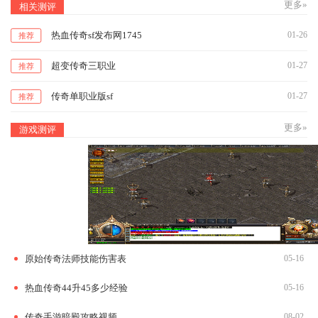
更多»
相关测评
热血传奇sf发布网1745
01-26
推荐
超变传奇三职业
01-27
推荐
传奇单职业版sf
01-27
推荐
更多»
游戏测评
原始传奇法师技能伤害表
05-16
热血传奇44升45多少经验
05-16
传奇手游暗殿攻略视频
08-02