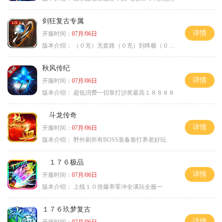
剑狂复古专属
详情
开服时间：
07月/06日
版本介绍：
（０充）无套路（０充）到终极（０充）爽
秋风传纪
详情
开服时间：
07月/06日
版本介绍：
超低消费一切靠打沙奖最高１８８８８
斗龙传奇
详情
开服时间：
07月/06日
版本介绍：
野外刷所有BOSS装备靠打养老好玩
１７６极品
详情
开服时间：
07月/06日
版本介绍：
上线１０倍爆率零冲全满玩全服一
１７６玖梦复古
详情