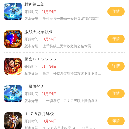
封神第二部
详情
开服时间：
01月/26日
版本介绍：
千件专属一怪物一专属首爆?励?高额?
激战火龙单职业
详情
开服时间：
01月/26日
版本介绍：
上千奖励三天拿沙激情公益专属
超变ＢＴＳＳＳＳ
详情
开服时间：
01月/26日
版本介绍：
极速一秒⑩刀倍攻神器攻速９９９９①挑
最快的刀
详情
开服时间：
01月/26日
版本介绍：
一切靠打 ７７７级以上怪物爆终极
１.７６赤月终极
详情
开服时间：
01月/26日
版本介绍：
１.７６赤月小极品+4，一张月卡走天涯a