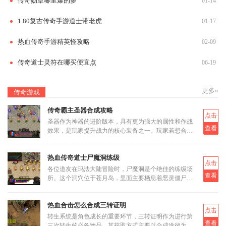
传奇勋章哪里爆的多
01-14
1.80复古传奇手游道士带老虎
01-17
热血传奇手游精英怪攻略
02-09
传奇道士灵符在哪买便宜点
06-19
更多»
传奇游戏
传奇霸主圣器合成攻略
点击
圣器作为神器的进阶版本，具有更为强大的属性和作战
查看
效果，是玩家提升战力的核心装备之一。玩家若想合成
圣器，首先需要了解其基本合成路径和所需材料。圣器
的合成分为多个阶段
热血传奇道士尸魔洞练级
点击
各位道友在玛法大陆冒险时，尸魔洞是个绝佳的练级场
查看
所。这个洞穴位于苍月岛，里面主要栖息着恶灵僵尸和
恶灵尸王两类怪物。虽然尸魔洞没有设定大BOSS，但
这反而让它成为三职业都
热血合击怎么合成三转证明
点击
转生系统是角色成长的重要环节，三转证明作为进行第
查看
三次转生的必备物品，其获取方式主要以合成途径为