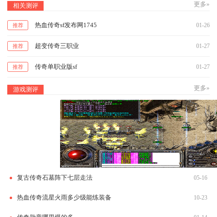
更多»
相关测评
热血传奇sf发布网1745
01-26
推荐
超变传奇三职业
01-27
推荐
传奇单职业版sf
01-27
推荐
更多»
游戏测评
复古传奇石墓阵下七层走法
05-16
热血传奇流星火雨多少级能练装备
10-23