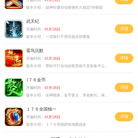
开服时间：
01月/26日
版本介绍：
战神狂爆自动捡物长久稳定180新版
武天纪
详情
开服时间：
01月/26日
版本介绍：
一切靠打不用充值全部看脸
鸾鸟沉默
详情
开服时间：
01月/26日
版本介绍：
赞助可打自动拾取茴收不卖装备半公益服
1７６金币
详情
开服时间：
01月/26日
版本介绍：
全网独家，金币复古，养老耐玩，保底回収
１７６全国独一
详情
开服时间：
01月/26日
版本介绍：
１７６单挑群怪地图超多