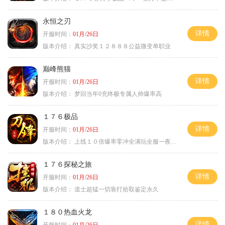
永恒之刃
详情
开服时间：
01月/26日
版本介绍：
真实沙奖１２８８８公益微变单职业
巅峰熊猫
详情
开服时间：
01月/26日
版本介绍：
梦回当年0充终极专属人帅爆率高
１７６极品
详情
开服时间：
01月/26日
版本介绍：
上线１０倍爆率零冲全满玩全服一夜终极
１７６探秘之旅
详情
开服时间：
01月/26日
版本介绍：
道士超猛一切靠打拾取鉴定永久
１８０热血火龙
详情