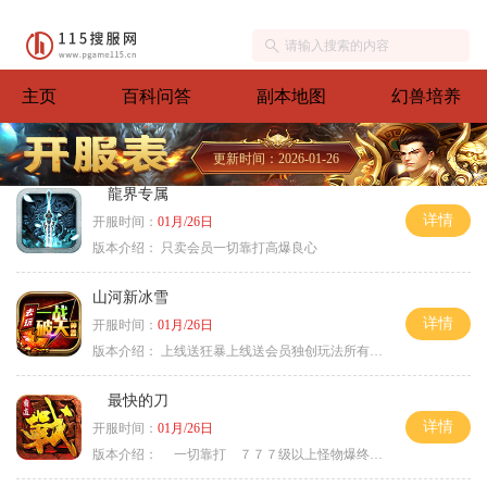
主页
百科问答
副本地图
幻兽培养
更新时间：2026-01-26
龍界专属
详情
开服时间：
01月/26日
版本介绍：
只卖会员一切靠打高爆良心
山河新冰雪
详情
开服时间：
01月/26日
版本介绍：
上线送狂暴上线送会员独创玩法所有装备靠
最快的刀
详情
开服时间：
01月/26日
版本介绍：
一切靠打 ７７７级以上怪物爆终极