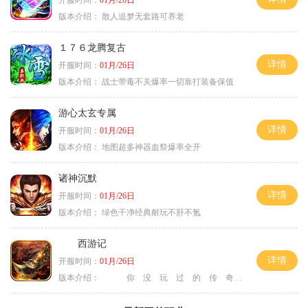
开服时间：
01月/26日
版本介绍：
散人追梦无套路可养老
１７６龙腾复古
详情
开服时间：
01月/26日
版本介绍：
战士带毒不关爆率一切靠打装备保值
游心太玄专属
详情
开服时间：
01月/26日
版本介绍：
地图超多神器血祭爆率全开
诸神沉默
详情
开服时间：
01月/26日
版本介绍：
绿色干净经典耐玩不肝不氪
西游记
详情
开服时间：
01月/26日
版本介绍：
你 没 玩 过 的 传 奇