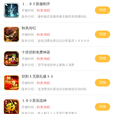
１．８０新服刚开
详情
开服时间：
01月/26日
版本介绍：
爆终极武器爆终极衣服简单易懂轻松满级
秋风传纪
详情
开服时间：
01月/26日
版本介绍：
超低消费全新玩法沙奖最高１８８８８
十倍切割免费神器
详情
开服时间：
01月/26日
版本介绍：
货币保值拒绝土豪散人顶赞
切割Ｘ无限乱爆ＸＸ
详情
开服时间：
01月/26日
版本介绍：
送顶赞送狂暴送自动捡物送自动挂机
１８０星辰战神
详情
开服时间：
01月/26日
版本介绍：
散人称王人人平等打魔龙教主