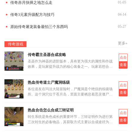
传奇赤月抉择之地怎么走
01-05
传奇3元素升级配方与技巧
04-14
原始传奇屠龙装备最怕三个东西吗
05-27
更多»
传奇游戏
传奇霸主圣器合成攻略
点击
圣器作为神器的进阶版本，具有更为强大的属性和作战
查看
效果，是玩家提升战力的核心装备之一。玩家若想合成
圣器，首先需要了解其基本合成路径和所需材料。圣器
的合成分为多个阶段
热血传奇道士尸魔洞练级
点击
各位道友在玛法大陆冒险时，尸魔洞是个绝佳的练级场
查看
所。这个洞穴位于苍月岛，里面主要栖息着恶灵僵尸和
恶灵尸王两类怪物。虽然尸魔洞没有设定大BOSS，但
这反而让它成为三职业都
热血合击怎么合成三转证明
点击
转生系统是角色成长的重要环节，三转证明作为进行第
查看
三次转生的必备物品，其获取方式主要以合成途径为
主。三转证明无法直接通过打怪掉落获得，而是需要通