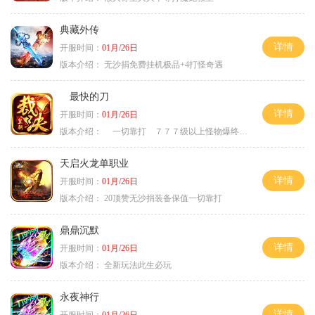
典藏外传
详情
开服时间：
01月/26日
版本介绍：
无沙捐免费挂机极品+4打怪奇遇
最快的刀
详情
开服时间：
01月/26日
版本介绍：
一切靠打 ７７７级以上怪物爆终极
天启火龙单职业
详情
开服时间：
01月/26日
版本介绍：
20顶赞无沙捐装备保值一切靠打
鼎鼎沉默
详情
开服时间：
01月/26日
版本介绍：
全新玩法此生必玩
永夜神行
详情