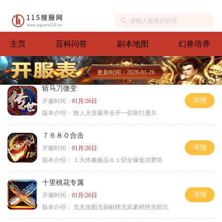
主页
百科问答
副本地图
幻兽培养
更新时间：2026-01-26
斩马刀微变
详情
开服时间：
01月/26日
版本介绍：
散人天堂爆率全开一切靠打通关
７６８０合击
详情
开服时间：
01月/26日
版本介绍：
１天终极极品６１切全爆低消费简
十里桃花专属
详情
开服时间：
01月/26日
版本介绍：
无充值图无捐献榜无富豪榜绝无暗坑