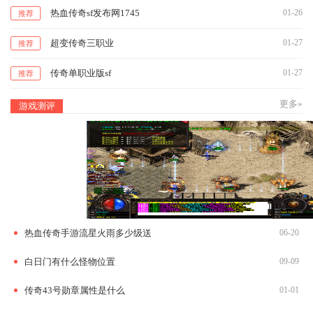
热血传奇sf发布网1745
01-26
推荐
超变传奇三职业
01-27
推荐
传奇单职业版sf
01-27
推荐
更多»
游戏测评
热血传奇手游流星火雨多少级送
06-20
白日门有什么怪物位置
09-09
传奇43号勋章属性是什么
01-01