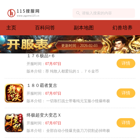
主页
百科问答
副本地图
幻兽培养
更新时间：2026-02-03
１７６极品+６
详情
开服时间：
07月/07日
版本介绍：
荐 纯散人都爱玩的１．７６金币
１８０霸者复古
详情
开服时间：
07月/07日
版本介绍：
一切靠打战士带毒纯元宝服小怪爆终极
终极超变大变态Ｘ
详情
开服时间：
07月/07日
版本介绍：
全部自动小怪爆充值刀刀切割必掉终极