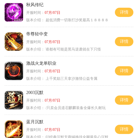
秋风传纪
详情
开服时间：
07月/07日
版本介绍：
超低消费一切靠打沙奖最高１８８８８
帝尊轻中变
详情
开服时间：
07月/07日
版本介绍：
谁都有可能是黑马逆袭就在下只怪
激战火龙单职业
详情
开服时间：
07月/07日
版本介绍：
上千奖励三天拿沙激情公益专属
2003沉默
详情
开服时间：
07月/07日
版本介绍：
/只卖会员道召麒麟装备全爆长久耐玩
蓝月沉默
详情
开服时间：
07月/07日
版本介绍：
03经典沉默无商铺挑战全网最良心沉默