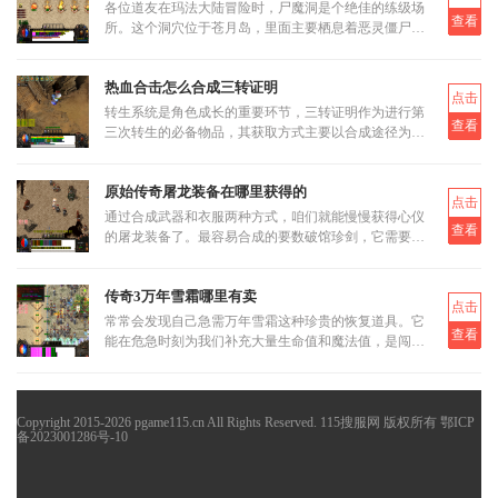
各位道友在玛法大陆冒险时，尸魔洞是个绝佳的练级场
查看
所。这个洞穴位于苍月岛，里面主要栖息着恶灵僵尸和
恶灵尸王两类怪物。虽然尸魔洞没有设定大BOSS，但
这反而让它成为三职业都
热血合击怎么合成三转证明
点击
转生系统是角色成长的重要环节，三转证明作为进行第
查看
三次转生的必备物品，其获取方式主要以合成途径为
主。三转证明无法直接通过打怪掉落获得，而是需要通
过低等级的转生证明进
原始传奇屠龙装备在哪里获得的
点击
通过合成武器和衣服两种方式，咱们就能慢慢获得心仪
查看
的屠龙装备了。最容易合成的要数破馆珍剑，它需要的
材料相对容易集齐，比如教皇纹章可以通过挑战稀有首
领米尔教皇上有一定
传奇3万年雪霜哪里有卖
点击
常常会发现自己急需万年雪霜这种珍贵的恢复道具。它
查看
能在危急时刻为我们补充大量生命值和魔法值，是闯荡
玛法大陆不可或缺的伙伴。当我们面临强大怪物的围攻
或是激烈的行会战时
Copyright 2015-2026 pgame115.cn All Rights Reserved. 115搜服网 版权所有
鄂ICP
备2023001286号-10