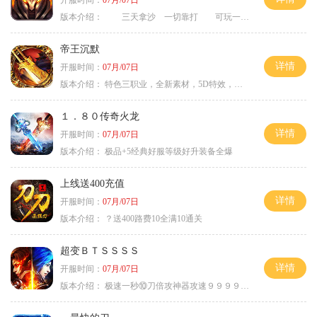
开服时间：
07月/07日
版本介绍：
三天拿沙 一切靠打 可玩一年
帝王沉默
详情
开服时间：
07月/07日
版本介绍：
特色三职业，全新素材，5D特效，不卡图
１．８０传奇火龙
详情
开服时间：
07月/07日
版本介绍：
极品+5经典好服等级好升装备全爆
上线送400充值
详情
开服时间：
07月/07日
版本介绍：
？送400路费10全满10通关
超变ＢＴＳＳＳＳ
详情
开服时间：
07月/07日
版本介绍：
极速一秒⑩刀倍攻神器攻速９９９９①挑