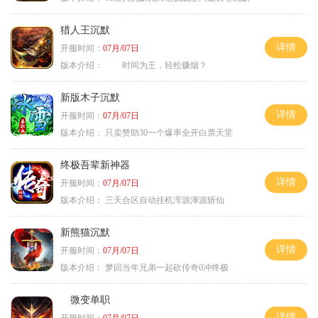
猎人王沉默
详情
开服时间：
07月/07日
版本介绍：
时间为王，轻松赚烟？
新版木子沉默
详情
开服时间：
07月/07日
版本介绍：
只卖赞助30一个爆率全开白票天堂
终极吾辈新神器
详情
开服时间：
07月/07日
版本介绍：
三天合区自动挂机浑源渾源斩仙
新熊猫沉默
详情
开服时间：
07月/07日
版本介绍：
梦回当年兄弟一起砍传奇0冲终极
微变单职
详情