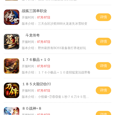
战狐三国单职业
详情
开服时间：
07月/07日
版本介绍：
三天合区沙奖8888火龙迷失冰雪轻变
斗龙传奇
详情
开服时间：
07月/07日
版本介绍：
野外刷所有BOSS装备靠打养老好玩
１７６极品＋１０
详情
开服时间：
07月/07日
版本介绍：
１７６小极品＋１０道招猛宠法战带毒
１８５火龍⑵合⑴
详情
开服时间：
07月/07日
版本介绍：
小怪爆+⑦⑧⑨套１秒７６刀９５范围捡
８０战神+８
详情