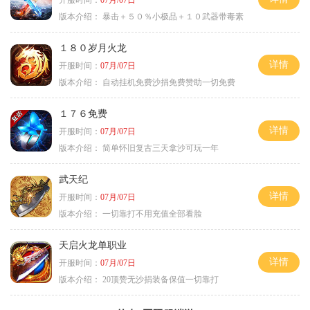
开服时间：
07月/07日
版本介绍：
暴击＋５０％小极品＋１０武器带毒素
１８０岁月火龙
详情
开服时间：
07月/07日
版本介绍：
自动挂机免费沙捐免费赞助一切免费
１７６免费
详情
开服时间：
07月/07日
版本介绍：
简单怀旧复古三天拿沙可玩一年
武天纪
详情
开服时间：
07月/07日
版本介绍：
一切靠打不用充值全部看脸
天启火龙单职业
详情
开服时间：
07月/07日
版本介绍：
20顶赞无沙捐装备保值一切靠打