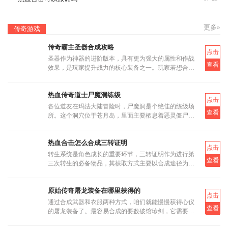
更多»
传奇游戏
传奇霸主圣器合成攻略
点击
圣器作为神器的进阶版本，具有更为强大的属性和作战
查看
效果，是玩家提升战力的核心装备之一。玩家若想合成
圣器，首先需要了解其基本合成路径和所需材料。圣器
的合成分为多个阶段
热血传奇道士尸魔洞练级
点击
各位道友在玛法大陆冒险时，尸魔洞是个绝佳的练级场
查看
所。这个洞穴位于苍月岛，里面主要栖息着恶灵僵尸和
恶灵尸王两类怪物。虽然尸魔洞没有设定大BOSS，但
这反而让它成为三职业都
热血合击怎么合成三转证明
点击
转生系统是角色成长的重要环节，三转证明作为进行第
查看
三次转生的必备物品，其获取方式主要以合成途径为
主。三转证明无法直接通过打怪掉落获得，而是需要通
过低等级的转生证明进
原始传奇屠龙装备在哪里获得的
点击
通过合成武器和衣服两种方式，咱们就能慢慢获得心仪
查看
的屠龙装备了。最容易合成的要数破馆珍剑，它需要的
材料相对容易集齐，比如教皇纹章可以通过挑战稀有首