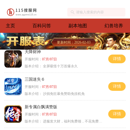
主页
百科问答
副本地图
幻兽培养
更新时间：2026-02-03
天降财神
详情
开服时间：
07月/07日
版本介绍：
全屏吸怪十万首爆永久
三国迷失６
详情
开服时间：
07月/07日
版本介绍：
沙捐免狂暴免赞助免挂机免
新专属白飘满赞版
详情
开服时间：
07月/07日
版本介绍：
进服发大财，福利免费领，不花免费通关！