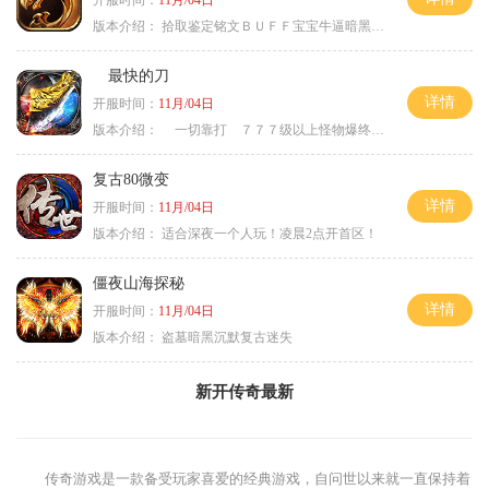
开服时间：
11月/04日
版本介绍：
拾取鉴定铭文ＢＵＦＦ宝宝牛逼暗黑属性
最快的刀
详情
开服时间：
11月/04日
版本介绍：
一切靠打 ７７７级以上怪物爆终极
复古80微变
详情
开服时间：
11月/04日
版本介绍：
适合深夜一个人玩！凌晨2点开首区！
僵夜山海探秘
详情
开服时间：
11月/04日
版本介绍：
盗墓暗黑沉默复古迷失
新开传奇最新
传奇游戏是一款备受玩家喜爱的经典游戏，自问世以来就一直保持着