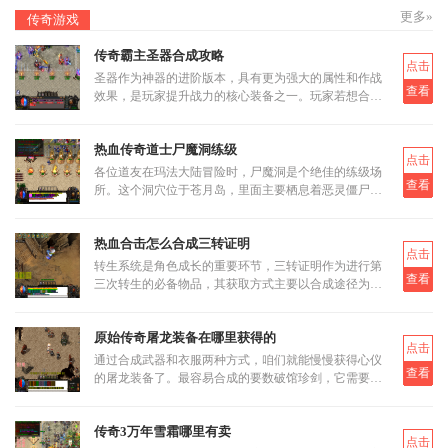
更多»
传奇游戏
传奇霸主圣器合成攻略
点击
圣器作为神器的进阶版本，具有更为强大的属性和作战
查看
效果，是玩家提升战力的核心装备之一。玩家若想合成
圣器，首先需要了解其基本合成路径和所需材料。圣器
的合成分为多个阶段
热血传奇道士尸魔洞练级
点击
各位道友在玛法大陆冒险时，尸魔洞是个绝佳的练级场
查看
所。这个洞穴位于苍月岛，里面主要栖息着恶灵僵尸和
恶灵尸王两类怪物。虽然尸魔洞没有设定大BOSS，但
这反而让它成为三职业都
热血合击怎么合成三转证明
点击
转生系统是角色成长的重要环节，三转证明作为进行第
查看
三次转生的必备物品，其获取方式主要以合成途径为
主。三转证明无法直接通过打怪掉落获得，而是需要通
过低等级的转生证明进
原始传奇屠龙装备在哪里获得的
点击
通过合成武器和衣服两种方式，咱们就能慢慢获得心仪
查看
的屠龙装备了。最容易合成的要数破馆珍剑，它需要的
材料相对容易集齐，比如教皇纹章可以通过挑战稀有首
领米尔教皇上有一定
传奇3万年雪霜哪里有卖
点击