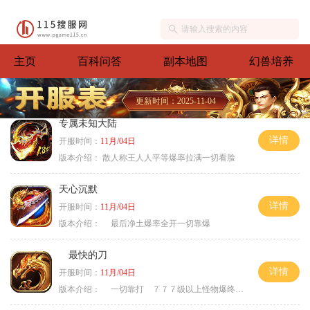
主页
百科问答
副本地图
幻兽培养
更新时间：2025-11-04
专属未知大陆
详情
开服时间：
11月/04日
版本介绍：
散人称王人人平等爆率拉满一切看脸
天心沉默
详情
开服时间：
11月/04日
版本介绍：
最后净土爆率全开一切靠爆
最快的刀
详情
开服时间：
11月/04日
版本介绍：
一切靠打 ７７７级以上怪物爆终极