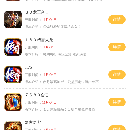
８０龙王合击
详情
开服时间：
11月/04日
版本介绍：
必爆终极绝无暗坑永久？
１８０踏雪火龙
详情
开服时间：
11月/04日
版本介绍：
赞助可打.终级全爆.永久保值.
1.76
详情
开服时间：
11月/04日
版本介绍：
赤月最高加+6，公益养老，玩一年不腻，屠龙
７６８０合击
详情
开服时间：
11月/04日
版本介绍：
１天终极极品６１切全爆低消费简
复古灵宠
详情