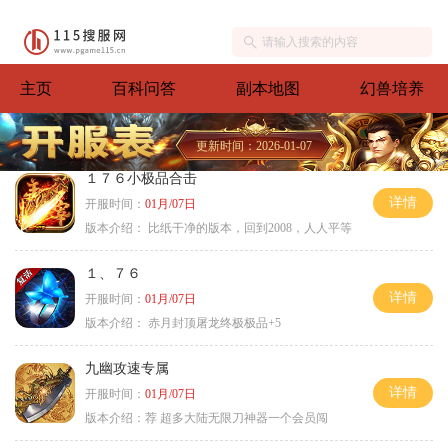
主页
百科问答
副本地图
幻兽培养
更新时间：2026-01-07
１７６小极品合击
详情
开服时间：
01月/07日
版本介绍：
比纸干净的版本，回到2008，人人平等
１、７６
详情
开服时间：
01月/07日
版本介绍：
赤月封顶屠龙终极极品+5
九幽攻速专属
详情
开服时间：
01月/07日
版本介绍：
荐 超多大陆无限刀神器一个会员闯