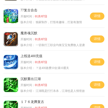
77复古合击
详情
开服时间：
01月/07日
版本介绍：
独家制作，打怪有趣味，打架有激情
魔兽魂沉默
详情
开服时间：
01月/07日
版本介绍：
一切靠打三职业均衡宝宝免费散人逆袭
上线送400充值
详情
开服时间：
01月/07日
版本介绍：
？送400路费10全满10通关
沉默重出江湖
详情
开服时间：
01月/07日
版本介绍：
江湖既是打打杀杀，江湖也是人情世故
１７６龙腾复古
详情