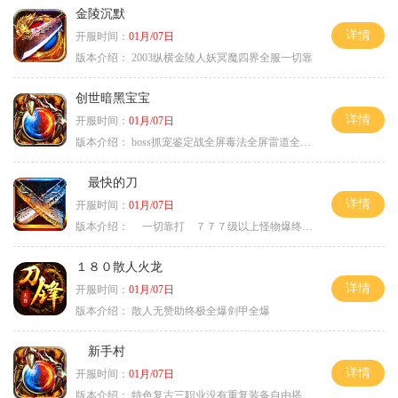
金陵沉默
详情
开服时间：
01月/07日
版本介绍：
2003纵横金陵人妖冥魔四界全服一切靠
创世暗黑宝宝
详情
开服时间：
01月/07日
版本介绍：
boss抓宠鉴定战全屏毒法全屏雷道全屏狗
最快的刀
详情
开服时间：
01月/07日
版本介绍：
一切靠打 ７７７级以上怪物爆终极
１８０散人火龙
详情
开服时间：
01月/07日
版本介绍：
散人无赞助终极全爆剑甲全爆
新手村
详情
开服时间：
01月/07日
版本介绍：
特色复古三职业没有重复装备自由搭配私