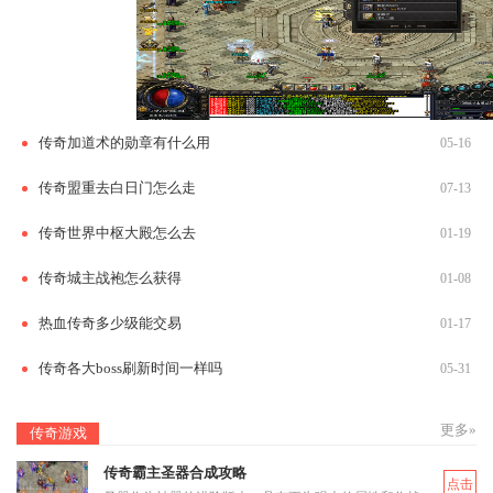
传奇加道术的勋章有什么用
05-16
传奇盟重去白日门怎么走
07-13
传奇世界中枢大殿怎么去
01-19
传奇城主战袍怎么获得
01-08
热血传奇多少级能交易
01-17
传奇各大boss刷新时间一样吗
05-31
更多»
传奇游戏
传奇霸主圣器合成攻略
点击