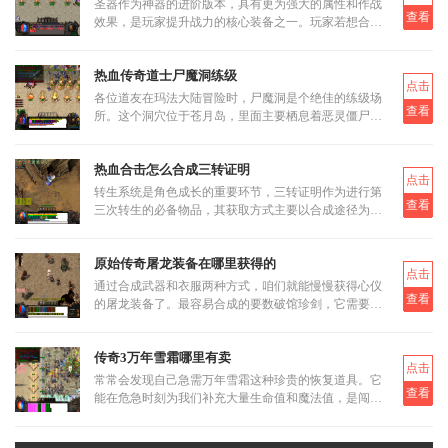
圣器作为神器的进阶版本，具有更为强大的属性和作战
查看
效果，是玩家提升战力的核心装备之一。玩家若想合成
圣器，首先需要了解其基本合成路径和所需材料。圣器
的合成分为多个阶段
热血传奇道士尸魔洞练级
点击
各位道友在玛法大陆冒险时，尸魔洞是个绝佳的练级场
查看
所。这个洞穴位于苍月岛，里面主要栖息着恶灵僵尸和
恶灵尸王两类怪物。虽然尸魔洞没有设定大BOSS，但
这反而让它成为三职业都
热血合击怎么合成三转证明
点击
转生系统是角色成长的重要环节，三转证明作为进行第
查看
三次转生的必备物品，其获取方式主要以合成途径为
主。三转证明无法直接通过打怪掉落获得，而是需要通
过低等级的转生证明进
原始传奇屠龙装备在哪里获得的
点击
通过合成武器和衣服两种方式，咱们就能慢慢获得心仪
查看
的屠龙装备了。最容易合成的要数破馆珍剑，它需要的
材料相对容易集齐，比如教皇纹章可以通过挑战稀有首
领米尔教皇上有一定
传奇3万年雪霜哪里有卖
点击
常常会发现自己急需万年雪霜这种珍贵的恢复道具。它
查看
能在危急时刻为我们补充大量生命值和魔法值，是闯荡
玛法大陆不可或缺的伙伴。当我们面临强大怪物的围攻
或是激烈的行会战时